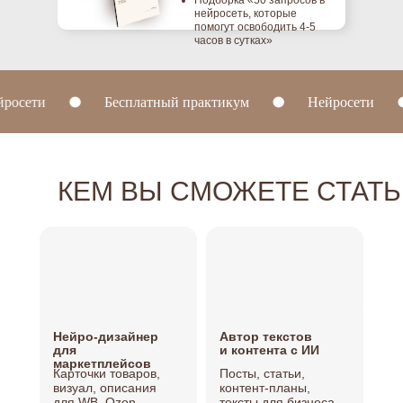
Подборка «50 запросов в
нейросеть, которые
помогут освободить 4-5
часов в сутках»
Нейросети
Бесплатный практикум
Нейрос
КЕМ ВЫ СМОЖЕТЕ СТАТЬ
Нейро-дизайнер
Автор текстов
для
и контента с ИИ
маркетплейсов
Карточки товаров,
Посты, статьи,
визуал, описания
контент-планы,
для WB, Ozon,
тексты для бизнеса.