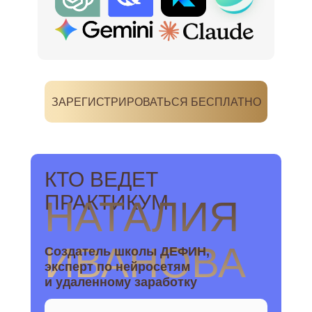
ЗАРЕГИСТРИРОВАТЬСЯ БЕСПЛАТНО
КТО ВЕДЕТ
ПРАКТИКУМ
НАТАЛИЯ
ИВАНОВА
Создатель школы ДЕФИН,
эксперт по нейросетям
и удаленному заработку