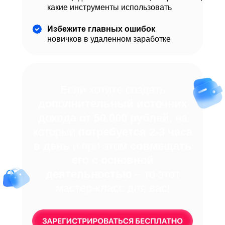
какие инструменты использовать
Избежите главных ошибок
новичков в удаленном заработке
Если хотите создать
дополнительный источник
дохода от 50.000 рублей
, на
который
потребуется 2-3 часа
в день
и при этом
совмещать
его с основной
деятельностью
– то этот
мастер-класс для вас!