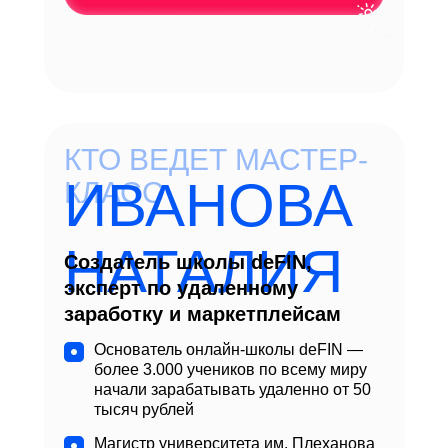
КТО ВЕДЕТ МАСТЕР-
ИВАНОВА
КЛАСС
НАТАЛИЯ
Создатель школы deFIN,
эксперт по удаленному
заработку и маркетплейсам
Основатель онлайн-школы deFIN —
более 3.000 учеников по всему миру
начали зарабатывать удаленно от 50
тысяч рублей
Магистр университета им. Плеханова