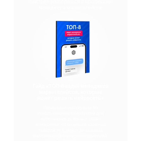
быстрее разобраться в профессии
менеджера маркетплейсов
Гайд «ТОП-8 задач менеджера
маркетплейсов, которые
может решить нейросеть»
Пошаговые инструкции по
использованию нейросетей для
выполнения рутинных задач
менеджера: от создания карточек
товаров за 5 минут до анализа
конкурентов и написания описаний.