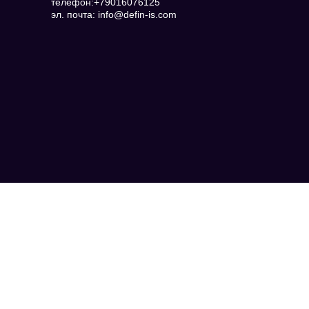
телефон:+79016076125
эл. почта: info@defin-is.com