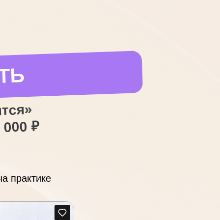
ТЬ
ится»
 000 ₽
на практике