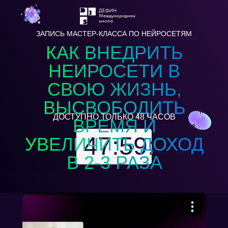
ДЕФИН
Международная
школа
ЗАПИСЬ МАСТЕР-КЛАССА ПО НЕЙРОСЕТЯМ
КАК ВНЕДРИТЬ
НЕИРОСЕТИ В
СВОЮ ЖИЗНЬ,
ВЫСВОБОДИТЬ
ДОСТУПНО ТОЛЬКО 48 ЧАСОВ
ВРЕМЯ И
47:59:33
УВЕЛИЧИТЬ ДОХОД
В 2-3 РАЗА