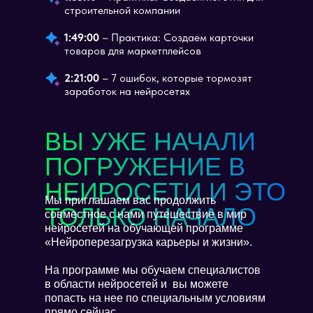
строительной компании
1:49:00
– Практика: Создаем карточки
товаров для маркетплейсов
2:21:00
– 7 ошибок, которые тормозят
заработок на нейросетях
ВЫ УЖЕ НАЧАЛИ
ПОГРУЖЕНИЕ В
НЕИРОСЕТИ И ЭТО
Мы приглашаем вас продолжить
ТОЛЬКО НАЧАЛО
совместное с нами путешествие в мир
нейросетей на обучающей программе
«Нейроперезагрузка карьеры и жизни».
На программе мы обучаем специалистов
в области нейросетей и вы можете
попасть на нее по специальным условиям
прямо сейчас.