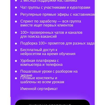
2 месяца поддержки наставника
Чат группы с участниками и кураторами
Регулярные прямые эфиры с наставниками
Спринт по заработку — вся группа
вместе ищет первых клиентов
100+ проверенных чатов и каналов
для поиска вакансий
Подборка 100+ промптов для разных задач
Бесплатный доступ к
нейросетям на время обучения
Удобная платформа с
компьютера и телефона
Пошаговые уроки с разбором на
экране
Готовые конспекты и
шаблоны ко всем урокам
Именной сертификат