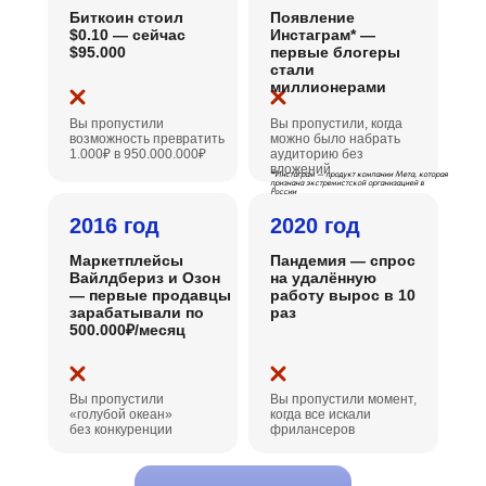
Биткоин стоил
Появление
$0.10 — сейчас
Инстаграм* —
$95.000
первые блогеры
стали
миллионерами
Вы пропустили
Вы пропустили, когда
возможность превратить
можно было набрать
1.000₽ в 950.000.000₽
аудиторию без
вложений
*Инстаграм — продукт компании Мета, которая
признана экстремистской организацией в
России
2016 год
2020 год
Маркетплейсы
Пандемия — спрос
Вайлдбериз и Озон
на удалённую
— первые продавцы
работу вырос в 10
зарабатывали по
раз
500.000₽/месяц
Вы пропустили
Вы пропустили момент,
«голубой океан»
когда все искали
без конкуренции
фрилансеров