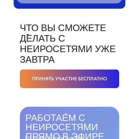
ЧТО ВЫ СМОЖЕТЕ
ДЕЛАТЬ С
НЕИРОСЕТЯМИ УЖЕ
ЗАВТРА
ПРИНЯТЬ УЧАСТИЕ БЕСПЛАТНО
РАБОТАЕМ С
НЕИРОСЕТЯМИ
ПРЯМО В ЭФИРЕ
От запроса до результата