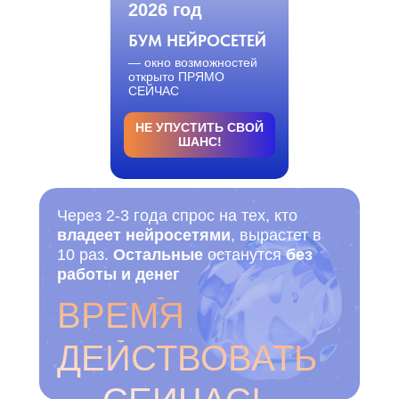
2026 год
БУМ НЕЙРОСЕТЕЙ
— окно возможностей
открыто ПРЯМО
СЕЙЧАС
НЕ УПУСТИТЬ СВОЙ
ШАНС!
Через 2-3 года спрос на тех, кто
владеет нейросетями
, вырастет в
10 раз.
Остальные
останутся
без
работы и денег
ВРЕМЯ
ДЕИСТВОВАТЬ