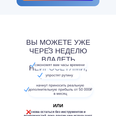
ВЫ МОЖЕТЕ УЖЕ
ЧЕРЕЗ НЕДЕЛЮ
ВЛАДЕТЬ
сэкономят вам часы времени
НЕИРОСЕТЯМИ,
КОТОРЫЕ
упростят рутину
начнут приносить реальную
дополнительную прибыль от 50 000₽
в месяц
ИЛИ
снова остаться без инструментов и
возможностей, пока другие уже используют