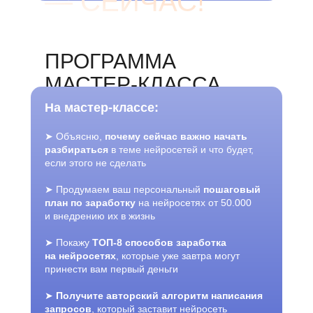
— СЕИЧАС!
ПРОГРАММА
МАСТЕР-КЛАССА
На мастер-классе:
➤ Объясню,
почему сейчас важно начать
разбираться
в теме нейросетей и что будет,
если этого не сделать
➤ Продумаем ваш персональный
пошаговый
план по заработку
на нейросетях от 50.000
и внедрению их в жизнь
➤
Покажу
ТОП-8 способов заработка
на нейросетях
, которые уже завтра могут
принести вам первый деньги
➤
Получите авторский алгоритм написания
запросов
, который заставит нейросеть