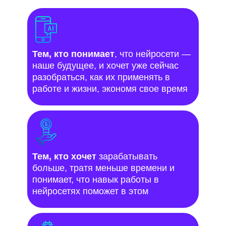
Тем, кто понимает
, что нейросети —
наше будущее, и хочет уже сейчас
разобраться, как их применять в
работе и жизни, экономя свое время
Тем, кто хочет
зарабатывать
больше, тратя меньше времени и
понимает, что навык работы в
нейросетях поможет в этом