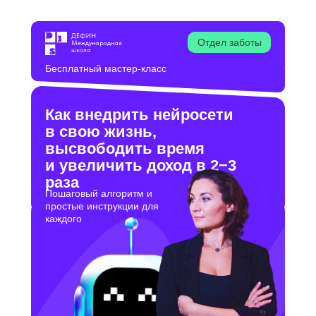
ДЕФИН
Отдел заботы
Международная
школа
Бесплатный мастер-класс
Как внедрить нейросети
в свою жизнь,
высвободить время
и увеличить доход в 2−3
раза
Пошаговый алгоритм и
простые инструкции для
каждого