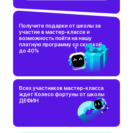
Получите подарки от школы за
участие в мастер-классе и
возможность пойти на нашу
платную программу со скидкой
до 40%
Всех участников мастер-класса
ждет Колесо фортуны от школы
ДЕФИН