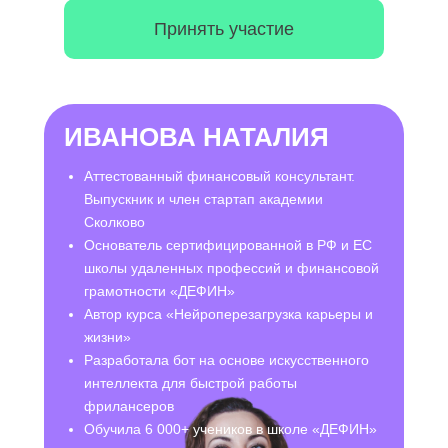
Принять участие
ИВАНОВА НАТАЛИЯ
Аттестованный финансовый консультант.
Выпускник и член стартап академии
Сколково
Основатель сертифицированной в РФ и ЕС
школы удаленных профессий и финансовой
грамотности «ДЕФИН»
Автор курса «Нейроперезагрузка карьеры и
жизни»
Разработала бот на основе искусственного
интеллекта для быстрой работы
фрилансеров
Обучила 6 000+ учеников в школе «ДЕФИН»