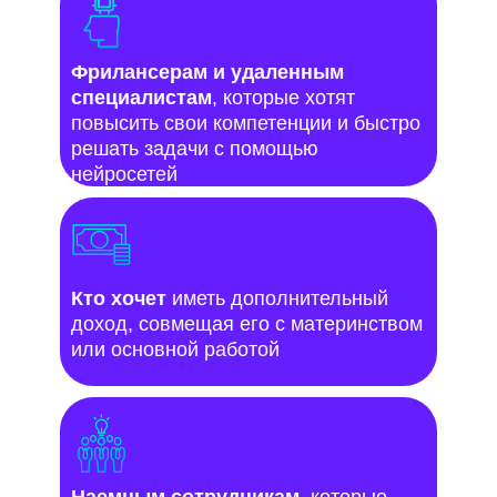
Фрилансерам и удаленным
специалистам
, которые хотят
повысить свои компетенции и быстро
решать задачи с помощью
нейросетей
Кто хочет
иметь дополнительный
доход, совмещая его с материнством
или основной работой