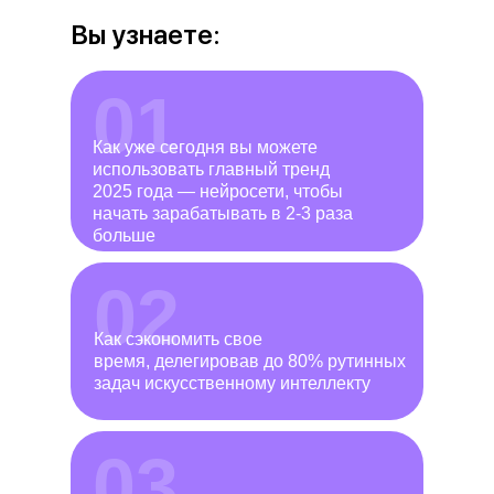
Вы узнаете:
01
Как уже сегодня вы можете
использовать главный тренд
2025 года — нейросети, чтобы
начать зарабатывать в 2-3 раза
больше
02
Как сэкономить свое
время, делегировав до 80% рутинных
задач искусственному интеллекту
03