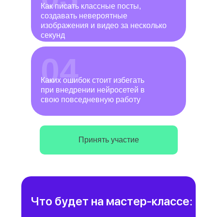
Как писать классные посты,
создавать невероятные
изображения и видео за несколько
секунд
04
Каких ошибок стоит избегать
при внедрении нейросетей в
свою повседневную работу
Принять участие
Что будет на мастер-классе: