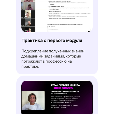
Опрос: 43% россиян в возрасте
25−35 лет активно меняют
профессию
Читать →
Т-банк
Практика с первого модуля
Подкрепление полученных знаний
домашними заданиями, которые
погражают в профессию на
практике.
AI‑подбор в 2026 году: как бизнесу
перестроить найм и не потерять
сильных кандидатов