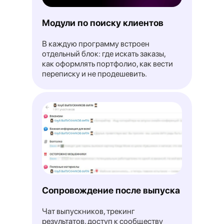
Читать →
Модули по поиску клиентов
РИАМО
В каждую программу встроен
отдельный блок: где искать заказы,
как оформлять портфолио, как вести
переписку и не продешевить.
Дружный коллектив —
не преимущество: названы 5 правил
найма зумеров на работу
Читать →
Сопровождение после выпуска
спбдневник
Чат выпускников, трекинг
результатов, доступ к сообществу