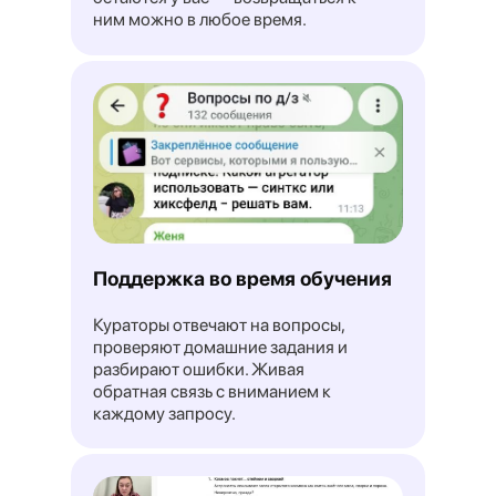
ним можно в любое время.
62% работодателей в России
ужесточат правила удаленной
работы В 2026 году
Читать →
Ren.tv
Поддержка во время обучения
Кураторы отвечают на вопросы,
проверяют домашние задания и
разбирают ошибки. Живая
обратная связь с вниманием к
каждому запросу.