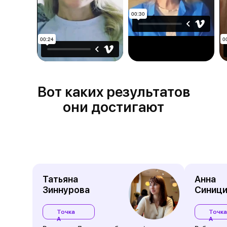
Вот каких результатов
они достигают
Татьяна
Анна
Зиннурова
Синици
Точка
Точка
А
А