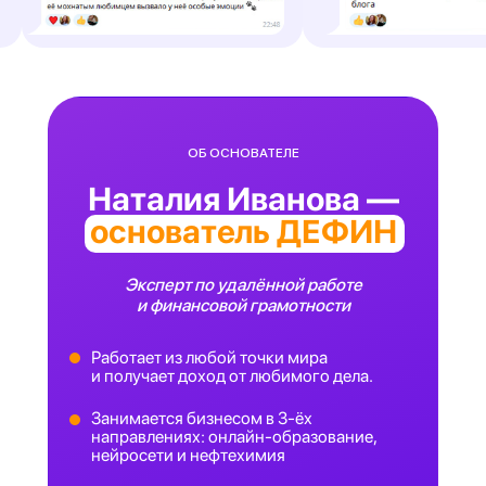
ОБ ОСНОВАТЕЛЕ
Наталия Иванова —
основатель ДЕФИН
Эксперт по удалённой работе
и финансовой грамотности
Работает из любой точки мира
и получает доход от любимого дела.
Занимается бизнесом в 3-ёх
направлениях: онлайн-образование,
нейросети и нефтехимия