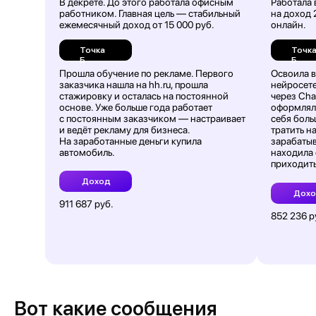
В декрете. До этого работала офисным
Работала 
работником. Главная цель — стабильный
на доход 
ежемесячный доход от 15 000 руб.
онлайн.
Точка
Точк
Б
Б
Прошла обучение по рекламе. Первого
Освоила 
заказчика нашла на hh.ru, прошла
нейросете
стажировку и осталась на постоянной
через Cha
основе. Уже больше года работает
оформляла
с постоянным заказчиком — настраивает
себя боль
и ведёт рекламу для бизнеса.
тратить н
На заработанные деньги купила
зарабатыв
автомобиль.
находила 
приходит
Доход
Дох
911 687 руб.
852 236 р
Вот какие сообщения